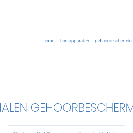
home
hoorapparaten
gehoorbeschermin
ALEN GEHOORBESCHER
Cash/Bancontact