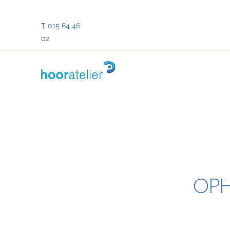
T 015 64 46
02
OPH