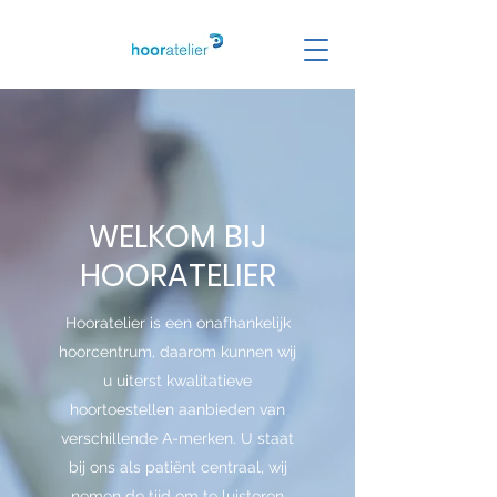
WELKOM BIJ
HOORATELIER
Hooratelier is een onafhankelijk
hoorcentrum, daarom kunnen wij
u uiterst kwalitatieve
hoortoestellen aanbieden van
verschillende A-merken. U staat
bij ons als patiënt centraal, wij
nemen de tijd om te luisteren